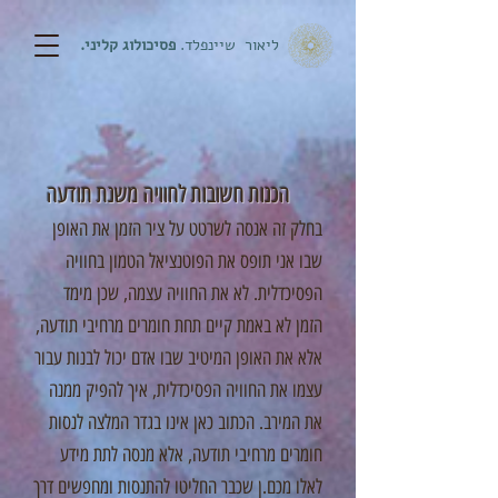
ליאור שיינפלד.
פסיכולוג קליני.
הכנות חשובות לחוויה משנת תודעה
בחלק זה אנסה לשרטט על ציר הזמן את האופן
שבו אני תופס את הפוטנציאל הטמון בחוויה
הפסיכדלית. לא את החוויה עצמה, שכן מימד
הזמן לא באמת קיים תחת חומרים מרחיבי תודעה,
אלא את האופן המיטיב שבו אדם יכול לבנות עבור
עצמו את החוויה הפסיכדלית, איך להפיק ממנה
את המירב. הכתוב כאן אינו בגדר המלצה לנסות
חומרים מרחיבי תודעה, אלא מנסה לתת מידע
לאלו מכם.ן שכבר החליטו להתנסות ומחפשים דרך