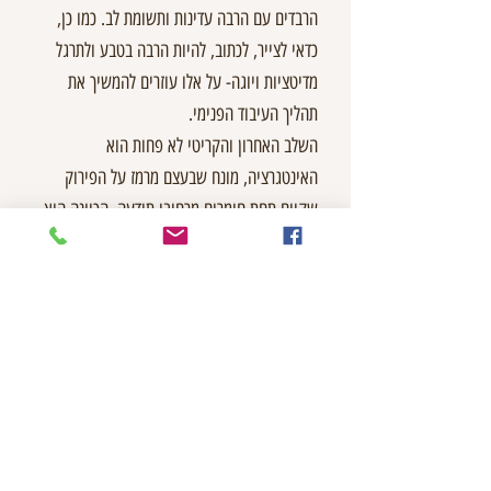
הרבדים עם הרבה עדינות ותשומת לב. כמו כן,
כדאי לצייר, לכתוב, להיות הרבה בטבע ולתרגל
מדיטציות ויוגה- על אלו עוזרים להמשיך את
תהליך העיבוד הפנימי.
השלב האחרון והקריטי לא פחות הוא
האינטגרציה, מונח שבעצם מרמז על הפירוק
שקיים תחת חומרים מרחיבי תודעה. הכוונה היא
לעבד את החויה שעברתי תחת השפעת החומר,
לתת מה מקום ומשמעות. בחלוקה גסה ישנן שתי
צורות של אינטגרציה. האחת היא שיח על החויה
ממש בסמוך אליה, לרוב בבוקר אחרי, כאשר הלא
מודע עדיין חשוף ופתוח והתכנים טריים. השנייה
היא שיח על החוויה במסגרת טיפול או ליווי ארוך
טווח שעזור לחבר בצורה עמוקה יותר את החוויה
למציאות הרגשית/נפשית/רוחנית שלי.