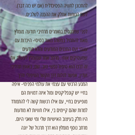
להתכונן לחוויה הפסיכדלית (אם יש כזה דבר).
לשם הנוחות אחלק את ההכנה לשלבים.
לפני שמתנסים בחומרים מרחיבי תודעה מומלץ
מאוד להתחיל במשהו מאוד בסיסי- היכרות עם
עצמי ועם התכנים המודעים והלא מודעים
שמעסיקים אותי. מרחב אחד שמומלץ לעשות את
זה דרכו הוא טיפול נפשי טוב. שם, באופן תהליכי
ועדין, אפשר לגלות דרך הקשר הטיפולי ודרך
המגע הרגשי עם עצמי את עולמי הפנימי- איפה
בחיי יש קונפליקטים ומול איזה דמויות הם
מופיעים בחיי, עם אילו רגשות קשה לי להתמודד
למרות שהם קיימים בי, אילו חוויות לא מודעות
היו חלק בעיצוב האישיות שלי ומי שאני היום.
מרחב נוסף מומלץ הוא דרך תרגול של יוגה