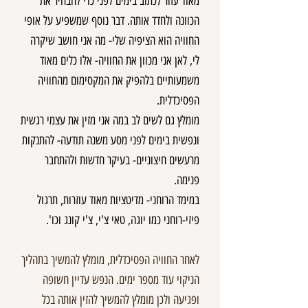
מאוד עזור לכתוב בימים לפני כדי להבהיר את
הכוונה ולחדד אותה. דבר נוסף שמשפיע על אופי
החוויה הוא הציפיה שלי- מה אני חושב שיקרה
לי, לאן אני מכוון את החוויה- אלו כלים מאוד
משמעותיים בלהפיק את המקסימום מהחוויה
הפסיכדלית.
מומלץ גם לשים לב במה אני מזין את עצמי רגשית
ונפשית בימים לפני מסע משנה תודעה- להתנקות
מרעשים חיצוניים- בעיקר חדשות ולהתחבר
פנימה.
במימד הרוחני- מדיטציות מאוד עוזרות, תרגול
פיזי-רוחני כמו יוגה, טאי צ'י, צ'י קונג וכו'.
לאחר החוויה הפסיכדלית, מומלץ להמשיך בתהליך
הניקוי עוד מספר ימים. הנפש עדיין חשופה
ופגיעה ולכן מומלץ להמשיך להזין אותה בכל